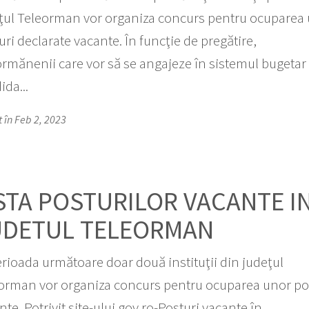
ţul Teleorman vor organiza concurs pentru ocuparea
uri declarate vacante. În funcţie de pregătire,
ormănenii care vor să se angajeze în sistemul bugetar
ida...
t în Feb 2, 2023
STA POSTURILOR VACANTE I
UDETUL TELEORMAN
erioada următoare doar două instituţii din judeţul
orman vor organiza concurs pentru ocuparea unor po
nte. Potrivit site-ului gov.ro-Posturi vacante în