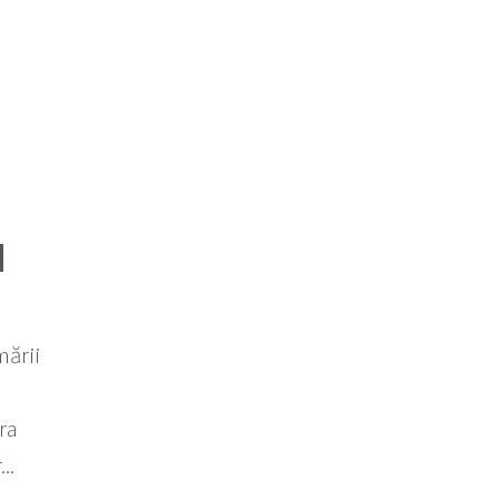
N
mării
ra
..