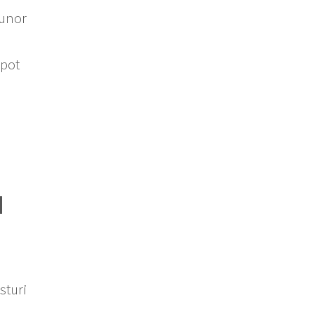
 unor
 pot
N
sturi