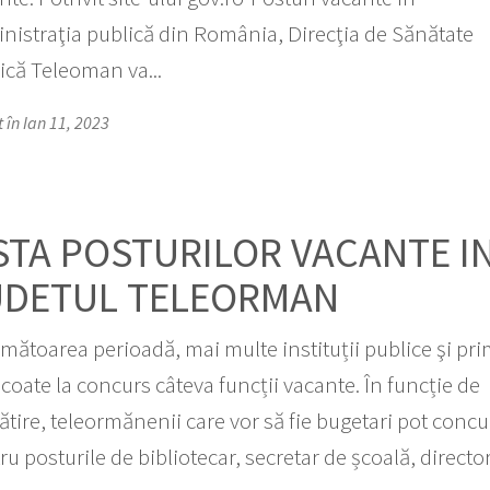
nistraţia publică din România, Direcţia de Sănătate
ică Teleoman va...
 în Ian 11, 2023
STA POSTURILOR VACANTE I
UDETUL TELEORMAN
rmătoarea perioadă, mai multe instituții publice şi pri
scoate la concurs câteva funcții vacante. În funcție de
ătire, teleormănenii care vor să fie bugetari pot concu
ru posturile de bibliotecar, secretar de școală, director.