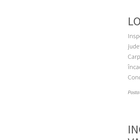
L
Insp
jude
Carp
înca
Cond
Posta
IN