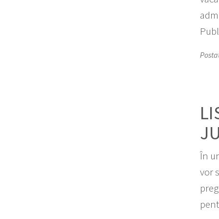
admi
Publ
Postat
LI
J
În u
vor 
preg
pent