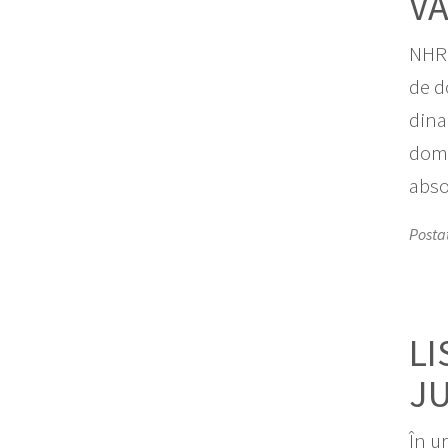
VA
NHR 
de d
dina
dome
absol
Posta
LI
J
În u