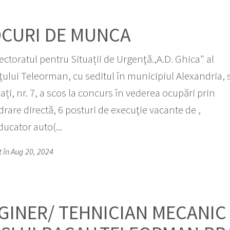
OCURI DE MUNCA
ectoratul pentru Situații de Urgenţă.,A.D. Ghica" al
ţului Teleorman, cu seditul în municipiul Alexandria, s
ați, nr. 7, a scos la concurs în vederea ocupări prin
drare directă, 6 posturi de execuţie vacante de ,
ucator auto(...
t în Aug 20, 2024
GINER/ TEHNICIAN MECANIC