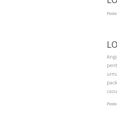
Postat
L
Anga
pent
urmă
pack
cazul
Posta