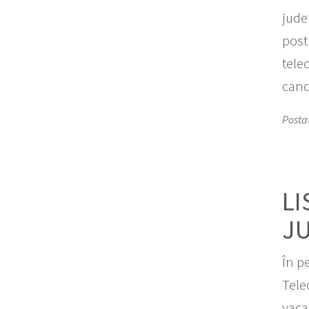
jude
post
tele
cand
Posta
LI
J
În p
Tele
vaca