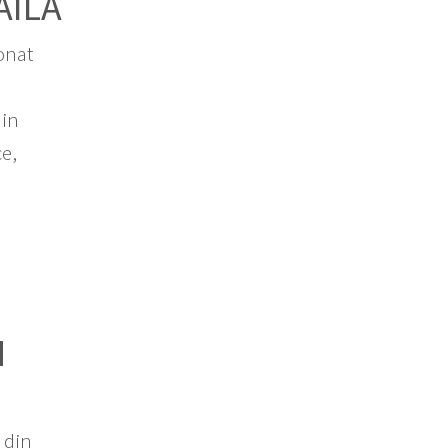
AILA
onat
 in
ce,
N
e din