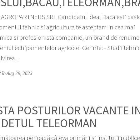
SLUI,BACAU,TELEORMAN,BR
AGROPARTNERS SRL Candidatul Ideal Daca esti pasi
omeniul tehnic si agricultura te asteptam in cea mai
mica si profesionista companie, un brand de renume
niul echipamentelor agricole! Cerinte: - Studii tehni
virea...
t în Aug 29, 2023
STA POSTURILOR VACANTE I
UDETUL TELEORMAN
rmătoarea perioadă câteva primării şi instituţii public