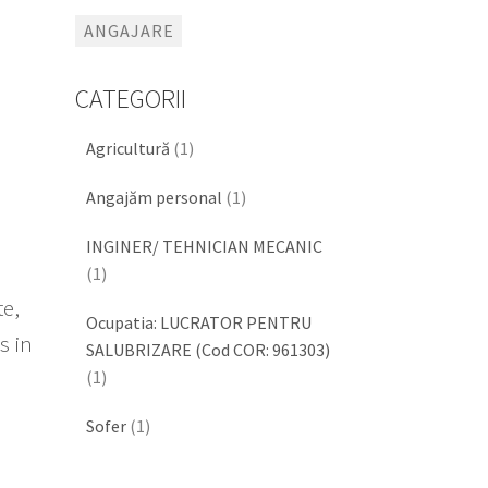
ANGAJARE
CATEGORII
Agricultură
(1)
Angajăm personal
(1)
INGINER/ TEHNICIAN MECANIC
(1)
te,
Ocupatia: LUCRATOR PENTRU
s in
SALUBRIZARE (Cod COR: 961303)
(1)
Sofer
(1)