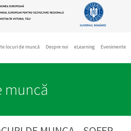
te locuri de muncă
Despre noi
eLearning
Evenimente
de muncă
CURI DE MUNCA - SOFER