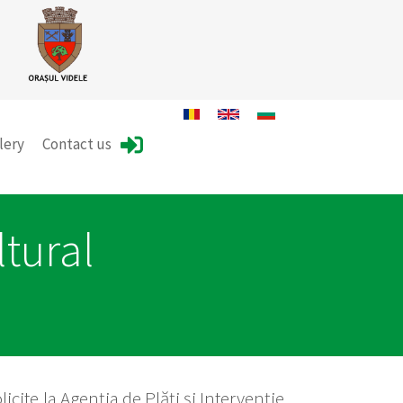
lery
Contact us
tural
icite la Agenția de Plăți și Intervenție