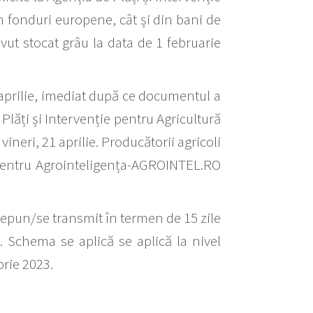
in fonduri europene, cât și din bani de
avut stocat grâu la data de 1 februarie
0 aprilie, imediat după ce documentul a
Plăți și Intervenție pentru Agricultură
vineri, 21 aprilie. Producătorii agricoli
A pentru Agrointeligența-AGROINTEL.RO
 depun/se transmit în termen de 15 zile
e. Schema se aplică se aplică la nivel
brie 2023.