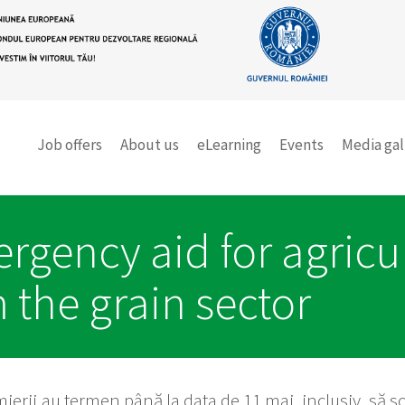
Job offers
About us
eLearning
Events
Media gal
rgency aid for agricul
 the grain sector
erii au termen până la data de 11 mai, inclusiv, să sol