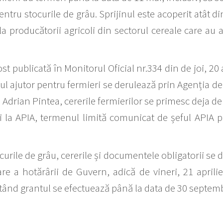
ntru stocurile de grâu. Sprijinul este acoperit atât d
a producătorii agricoli din sectorul cereale care au 
t publicată în Monitorul Oficial nr.334 din de joi, 2
l ajutor pentru fermieri se derulează prin Agenția de 
, Adrian Pintea, cererile fermierilor se primesc deja de 
nii la APIA, termenul limită comunicat de șeful API
curile de grâu, cererile și documentele obligatorii se
oare a hotărârii de Guvern, adică de vineri, 21 aprili
ntând grantul se efectuează până la data de 30 septem