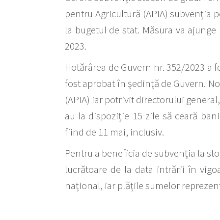
pentru Agricultură (APIA) subvenția pe
la bugetul de stat. Măsura va ajunge l
2023.
Hotărârea de Guvern nr. 352/2023 a fos
fost aprobat în ședință de Guvern. Nou
(APIA) iar potrivit directorului general
au la dispoziție 15 zile să ceară ba
fiind de 11 mai, inclusiv.
Pentru a beneficia de subvenția la sto
lucrătoare de la data intrării în vig
național, iar plățile sumelor repreze